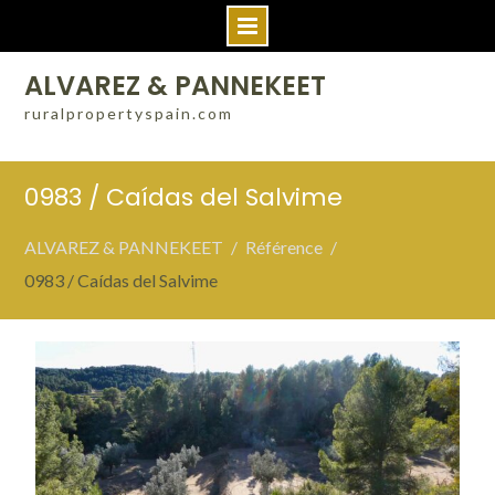
Skip
ALVAREZ & PANNEKEET
to
ruralpropertyspain.com
content
0983 / Caídas del Salvime
ALVAREZ & PANNEKEET
Référence
0983 / Caídas del Salvime