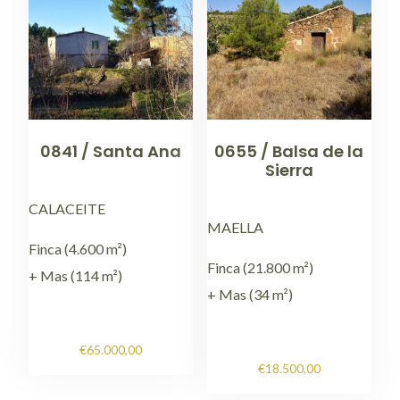
0841 / Santa Ana
0655 / Balsa de la
Sierra
CALACEITE
MAELLA
Finca (4.600 m²)
Finca (21.800 m²)
+ Mas (114 m²)
+ Mas (34 m²)
€
65.000,00
€
18.500,00