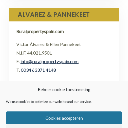
ALVAREZ & PANNEKEET
Ruralpropertyspain.com
Víctor Álvarez & Ellen Pannekeet
N.I.F. 44.021.950L
E.
info@ruralpropertyspain.com
T.
0034 63371 4148
•
FACEBOOK
Beheer cookie toestemming
•
FLICKR
We use cookies to optimize our website and our service.
Cookies accepteren