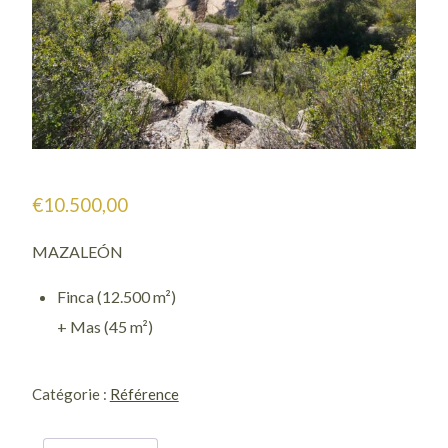
€
10.500,00
MAZALEÓN
Finca (12.500 m²)
+ Mas (45 m²)
quantité
de
Catégorie :
Référence
0983
/