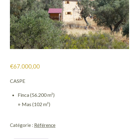
€
67.000,00
CASPE
Finca (56.200 m²)
+ Mas (102 m²)
quantité
de
Catégorie :
Référence
1078