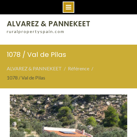
Skip
ALVAREZ & PANNEKEET
to
ruralpropertyspain.com
content
1078 / Val de Pilas
ALVAREZ & PANNEKEET
Référence
1078 / Val de Pilas