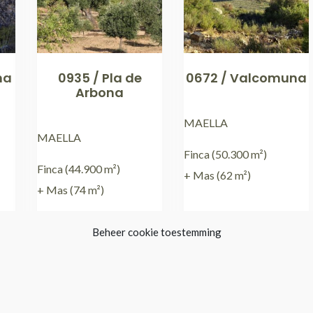
na
0935 / Pla de
0672 / Valcomuna
Arbona
MAELLA
MAELLA
Finca (50.300 m²)
Finca (44.900 m²)
+ Mas (62 m²)
+ Mas (74 m²)
Beheer cookie toestemming
€
34.000,00
€
34.000,00