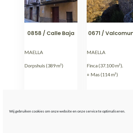
0858 / Calle Baja
0671 / Valcomu
MAELLA
MAELLA
Dorpshuis (389 m²)
Finca (37.100 m²).
+ Mas (114 m²)
€
89.000,00
€
19.000,00
Wij gebruiken cookies om onze website en onze service te optimaliseren.