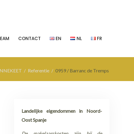
TEAM
CONTACT
EN
NL
FR
ANNEKEET
Referentie
0959 / Barranc de Tremps
Landelijke eigendommen in Noord-
Oost Spanje
De makelaarskosten zijn bij de