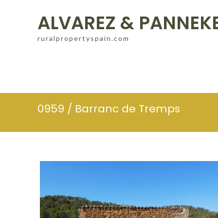
Skip
ALVAREZ & PANNEK
to
content
ruralpropertyspain.com
0959 / Barranc de Tremps