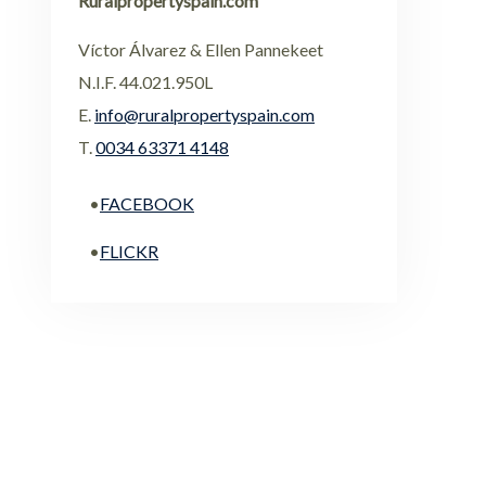
Ruralpropertyspain.com
Víctor Álvarez & Ellen Pannekeet
N.I.F. 44.021.950L
E.
info@ruralpropertyspain.com
T.
0034 63371 4148
•
FACEBOOK
•
FLICKR