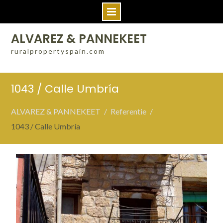
Skip
ALVAREZ & PANNEKEET
to
ruralpropertyspain.com
content
1043 / Calle Umbría
ALVAREZ & PANNEKEET
Referentie
1043 / Calle Umbría