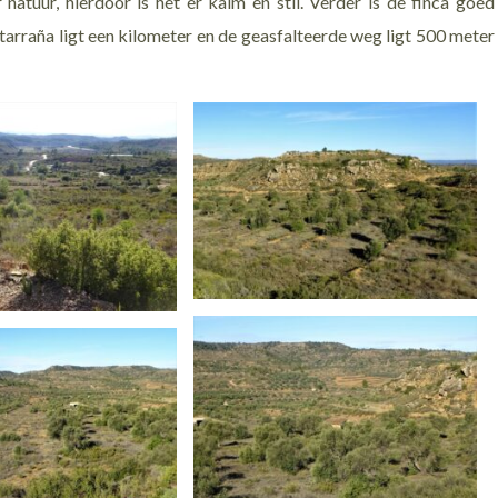
natuur, hierdoor is het er kalm en stil. Verder is de finca goed
atarraña ligt een kilometer en de geasfalteerde weg ligt 500 meter