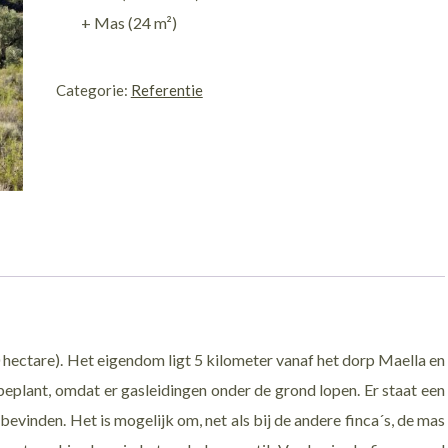
+ Mas (24 m²)
0840
/
Categorie:
Referentie
Rincón
de
la
Gaya
aantal
 hectare). Het eigendom ligt 5 kilometer vanaf het dorp Maella en
nbeplant, omdat er gasleidingen onder de grond lopen. Er staat een
evinden. Het is mogelijk om, net als bij de andere finca´s, de mas