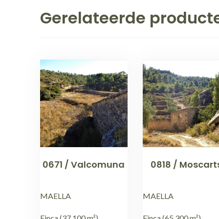
Gerelateerde product
0671 / Valcomuna
0818 / Moscart
MAELLA
MAELLA
Finca (37.100 m²).
Finca (65.300 m²)