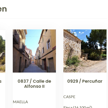
en
s
0837 / Calle de
0929 / Percuñar
Alfonso II
CASPE
MAELLA
Finca (16.100 m²)