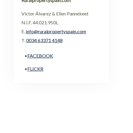
Ruralpropertyspain.com
Víctor Álvarez & Ellen Pannekeet
N.I.F. 44.021.950L
E.
info@ruralpropertyspain.com
T.
0034 63371 4148
•
FACEBOOK
•
FLICKR