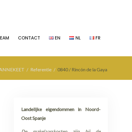
TEAM
CONTACT
EN
NL
FR
PANNEKEET
Referentie
0840 / Rincón de la Gaya
Landelijke eigendommen in Noord-
Oost Spanje
De makelaarskosten zijn bij de