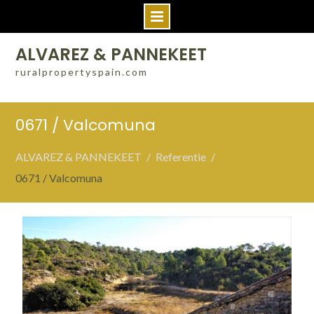
Skip
ALVAREZ & PANNEKEET
to
ruralpropertyspain.com
content
0671 / Valcomuna
ALVAREZ & PANNEKEET
Referentie
0671 / Valcomuna