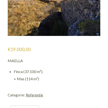
€
19.000,00
MAELLA
Finca (37.100 m²).
+ Mas (114 m²)
0671
/
Categorie:
Referentie
Valcomuna
aantal